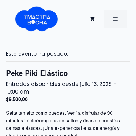
Saltar
al
contenido
MENÚ
Este evento ha pasado.
Peke Piki Elástico
julio 13, 2025 -
10:00 am
$9.500,00
Salta tan alto como puedas. Vení a disfrutar de 30
minutos ininterrumpidos de saltos y risas en nuestras
camas elásticas. ¡Una experiencia llena de energía y
alegría que no se pueden perder!