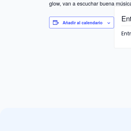
glow, van a escuchar buena músic
En
Añadir al calendario
Ent