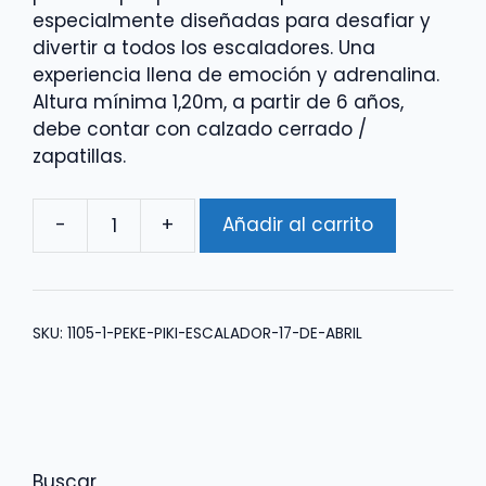
especialmente diseñadas para desafiar y
divertir a todos los escaladores. Una
experiencia llena de emoción y adrenalina.
Altura mínima 1,20m, a partir de 6 años,
debe contar con calzado cerrado /
zapatillas.
-
+
Añadir al carrito
Peke
Piki
Escalador
18
SKU:
1105-1-PEKE-PIKI-ESCALADOR-17-DE-ABRIL
de
Abril
cantidad
Buscar