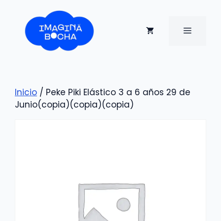
Saltar
al
contenido
MENÚ
Inicio
/ Peke Piki Elástico 3 a 6 años 29 de
Junio(copia)(copia)(copia)