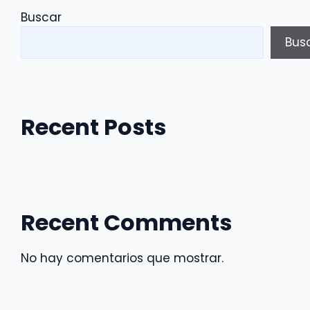
Junio(copia)
Buscar
(copia)
(copia)
Bus
cantidad
Recent Posts
Recent Comments
No hay comentarios que mostrar.