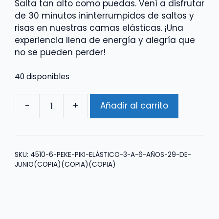
Salta tan alto como puedas. Vení a disfrutar
de 30 minutos ininterrumpidos de saltos y
risas en nuestras camas elásticas. ¡Una
experiencia llena de energía y alegría que
no se pueden perder!
40 disponibles
-
+
Añadir al carrito
Peke
Piki
Elástico
3
SKU:
4510-6-PEKE-PIKI-ELÁSTICO-3-A-6-AÑOS-29-DE-
a
JUNIO(COPIA)(COPIA)(COPIA)
6
años
29
de