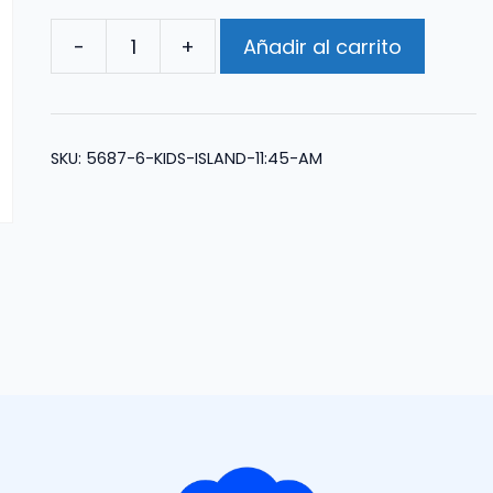
-
+
Añadir al carrito
Kids
Island
11:45
AM
SKU:
5687-6-KIDS-ISLAND-11:45-AM
cantidad