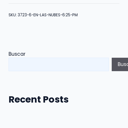
Nubes
6:25
SKU:
3723-6-EN-LAS-NUBES-6:25-PM
PM
cantidad
Buscar
Bus
Recent Posts