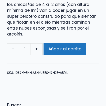
los chicos/as de 4 a 12 años (con altura
mínima de 1m) van a poder jugar en un
super pelotero construido para que sientan
que flotan en el cielo mientras caminan
entre nubes esponjosas y se tiran por el
arcoíris.
-
+
Añadir al carrito
En
las
Nubes
2
SKU:
1087-1-EN-LAS-NUBES-17-DE-ABRIL
de
Mayo
cantidad
Buscar