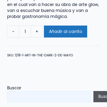
en el cual van a hacer su obra de arte glow,
van a escuchar buena música y van a
probar gastronomía mágica.
-
+
Añadir al carrito
Art
in
the
Dark
SKU:
1218-1-ART-IN-THE-DARK-2-DE-MAYO
10
de
Mayo
cantidad
Buscar
Bus