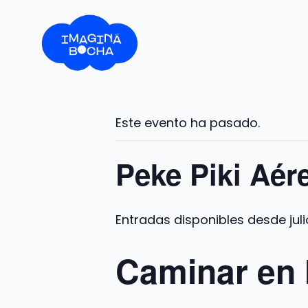
Saltar
al
contenido
Este evento ha pasado.
Peke Piki Aér
jul
Caminar en l