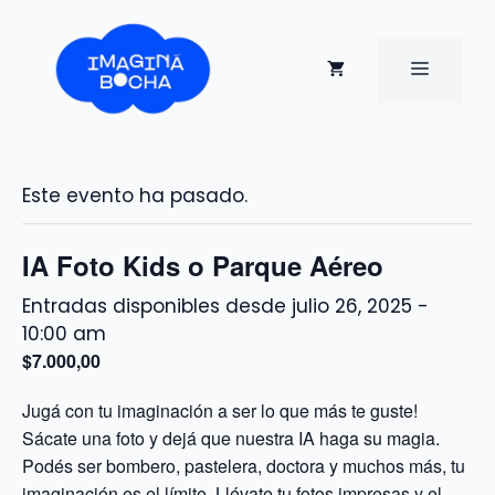
Saltar
al
contenido
MENÚ
Este evento ha pasado.
IA Foto Kids o Parque Aéreo
julio 26, 2025 -
10:00 am
$7.000,00
Jugá con tu imaginación a ser lo que más te guste!
Sácate una foto y dejá que nuestra IA haga su magia.
Podés ser bombero, pastelera, doctora y muchos más, tu
imaginación es el límite. Llévate tu fotos impresas y el